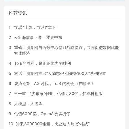
推荐资讯
1
”氢装“上阵，”氢都"拿下
2
云出海故事下卷：逐鹿中东
3
重磅丨朋湖网与西数中心签订战略协议，共同促进数据赋能
实体经济
4
To B的胜利，是组织能力的胜利
5
对话丨朋湖网推出“人物志·科创先锋100人”系列报道
6
观势论策 | AGI时代，To B 的机会点在哪里？
7
三一重工“少东家”创业，估值近80亿，梦碎科创版
8
大模型，大逃杀
9
估值6000亿，OpenAI要卖身了
10
冲刺3000000销量，比亚迪入局“价格战”