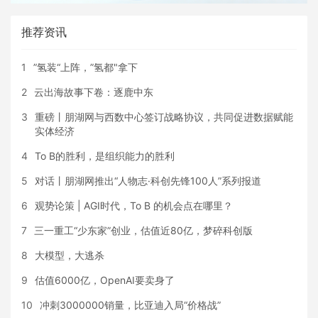
推荐资讯
1
”氢装“上阵，”氢都"拿下
2
云出海故事下卷：逐鹿中东
3
重磅丨朋湖网与西数中心签订战略协议，共同促进数据赋能
实体经济
4
To B的胜利，是组织能力的胜利
5
对话丨朋湖网推出“人物志·科创先锋100人”系列报道
6
观势论策 | AGI时代，To B 的机会点在哪里？
7
三一重工“少东家”创业，估值近80亿，梦碎科创版
8
大模型，大逃杀
9
估值6000亿，OpenAI要卖身了
10
冲刺3000000销量，比亚迪入局“价格战”