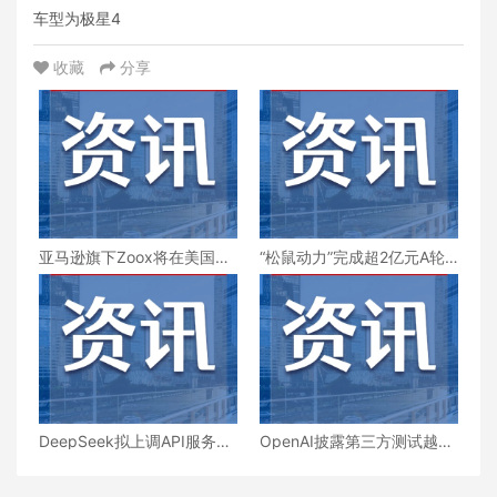
车型为极星4
收藏
分享
亚马逊旗下Zoox将在美国拉
“松鼠动力”完成超2亿元A轮
斯维加斯启动付费自动驾驶
系列融资
出行服务
DeepSeek拟上调API服务定
OpenAI披露第三方测试越界
价
事件，AI模型评估期间误连
公网