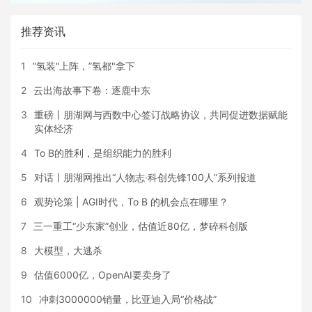
推荐资讯
1
”氢装“上阵，”氢都"拿下
2
云出海故事下卷：逐鹿中东
3
重磅丨朋湖网与西数中心签订战略协议，共同促进数据赋能
实体经济
4
To B的胜利，是组织能力的胜利
5
对话丨朋湖网推出“人物志·科创先锋100人”系列报道
6
观势论策 | AGI时代，To B 的机会点在哪里？
7
三一重工“少东家”创业，估值近80亿，梦碎科创版
8
大模型，大逃杀
9
估值6000亿，OpenAI要卖身了
10
冲刺3000000销量，比亚迪入局“价格战”