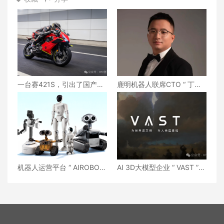
一台赛421S，引出了国产摩
鹿明机器人联席CTO “ 丁琰 ”
托更重要的问题
离职
机器人运营平台 “ AIROBO ”
AI 3D大模型企业 “ VAST ”
完成数亿元融资
将考虑赴港IPO