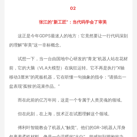
02
张江的“新工匠”：当代码学会了审美
这正是今年GDPS最迷人的地方：它竟然要让一行代码深刻
的理解“审美”这一非标概念。
试想一下，当一台由国地中心研发的“青龙”机器人站在花材
前，它的大脑（VLA大模型）在疯狂运转。它不再是执行“X轴
移动3厘米”的死板机器，它在听懂一句抽象的指令：“请插出一
盆表现‘孤独’的花束作品。”
而在此前的亿万年间，这是一个专属于人类灵魂的领域。
但在此刻，在上海，技术正在试图理解这个领域。
傅利叶智能教会了机器人“触觉”。他们的GR-3机器人浑身
包裹着柔性材料，像是一个温暖的“大白”，能感知到拥抱的力