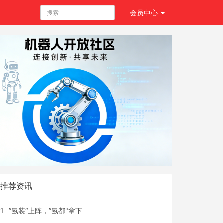
会员
中心
推荐资讯
1
”氢装“上阵，”氢都"拿下