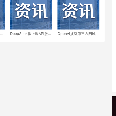
A
DeepSeek拟上调API服务
OpenAI披露第三方测试越
定价
界事件，AI模型评估期间
误连公网