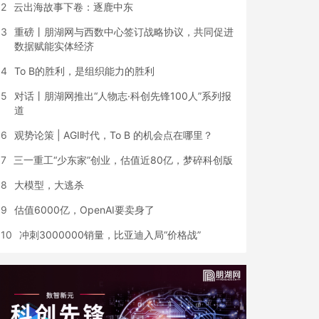
2
云出海故事下卷：逐鹿中东
3
重磅丨朋湖网与西数中心签订战略协议，共同促进
数据赋能实体经济
4
To B的胜利，是组织能力的胜利
5
对话丨朋湖网推出“人物志·科创先锋100人”系列报
道
6
观势论策 | AGI时代，To B 的机会点在哪里？
7
三一重工“少东家”创业，估值近80亿，梦碎科创版
8
大模型，大逃杀
9
估值6000亿，OpenAI要卖身了
10
冲刺3000000销量，比亚迪入局“价格战”