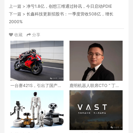
上一篇 >
净亏1.8亿，创想三维通过聆讯，今日启动PDIE
下一篇 >
长鑫科技更新招股书：一季度营收508亿，增长
2000%
收藏
分享
一台赛421S，引出了国产摩
鹿明机器人联席CTO “ 丁琰 ”
托更重要的问题
离职