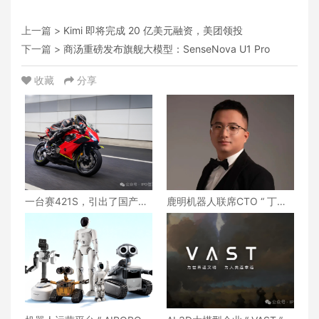
上一篇 >
Kimi 即将完成 20 亿美元融资，美团领投
下一篇 >
商汤重磅发布旗舰大模型：SenseNova U1 Pro
收藏
分享
一台赛421S，引出了国产摩
鹿明机器人联席CTO “ 丁琰 ”
托更重要的问题
离职