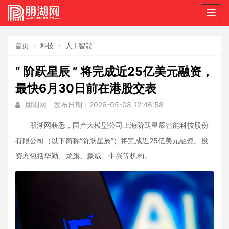
Togg
navig
首页
科技
人工智能
“ 阶跃星辰 ” 将完成近25亿美元融资，
最快6月30日前在港股交表
朋湖网
发布日期：2026-05-08 12:46:58
朋湖网获悉，国产大模型公司上海阶跃星辰智能科技股份
有限公司（以下简称“阶跃星辰”）将完成近25亿美元融资。投
资方包括华勤、龙旗、豪威、中兴等机构。