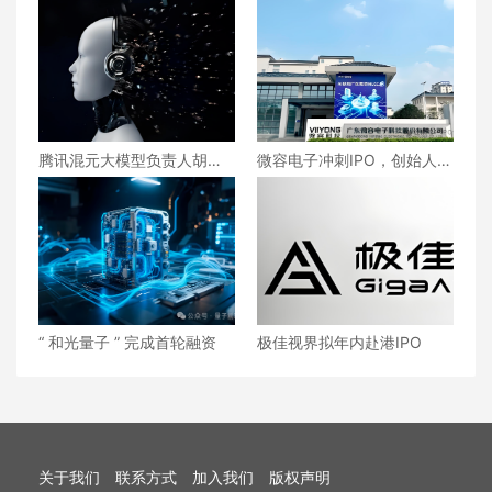
腾讯混元大模型负责人胡瀚
微容电子冲刺IPO，创始人为
离职创业，创业方向为 “具身
前康佳总裁陈伟荣
大脑”+“世界模型”
“ 和光量子 ” 完成首轮融资
极佳视界拟年内赴港IPO
关于我们
联系方式
加入我们
版权声明