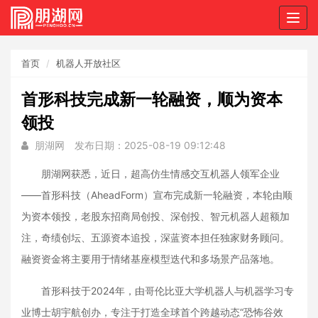
Togg
navig
首页
机器人开放社区
首形科技完成新一轮融资，顺为资本
领投
朋湖网
发布日期：2025-08-19 09:12:48
朋湖网获悉，近日，超高仿生情感交互机器人领军企业
——首形科技（AheadForm）宣布完成新一轮融资，本轮由顺
为资本领投，老股东招商局创投、深创投、智元机器人超额加
注，奇绩创坛、五源资本追投，深蓝资本担任独家财务顾问。
融资资金将主要用于情绪基座模型迭代和多场景产品落地。
首形科技于2024年，由哥伦比亚大学机器人与机器学习专
业博士胡宇航创办，专注于打造全球首个跨越动态“恐怖谷效