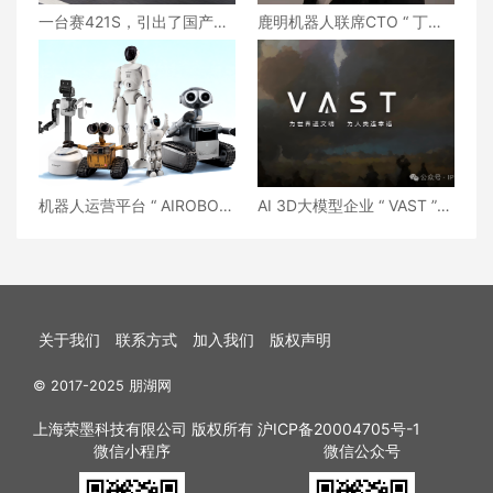
一台赛421S，引出了国产摩
鹿明机器人联席CTO “ 丁琰 ”
托更重要的问题
离职
机器人运营平台 “ AIROBO ”
AI 3D大模型企业 “ VAST ”
完成数亿元融资
将考虑赴港IPO
关于我们
联系方式
加入我们
版权声明
© 2017-2025 朋湖网
上海荣墨科技有限公司 版权所有
沪ICP备20004705号-1
微信小程序
微信公众号